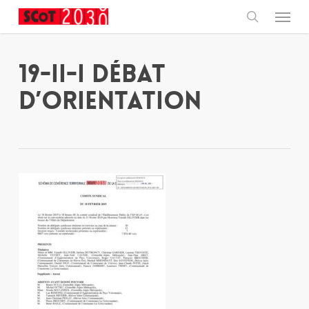
Skip
Menu
to
main
search
content
19-II-I Débat
d’orientation