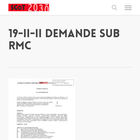
Skip
Menu
to
main
search
content
19-II-II Demande sub
RMC