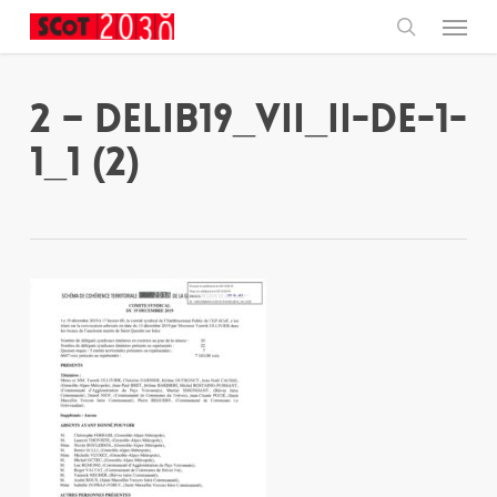
Skip
Menu
to
main
search
content
2 – DELIB19_VII_II-DE-1-
1_1 (2)