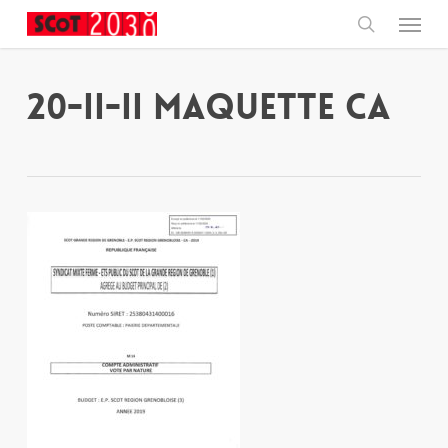
Skip
Menu
to
main
search
content
20-II-II Maquette CA