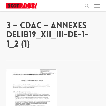
Skip
Menu
to
main
search
content
3 – CDAC – Annexes
DELIB19_XII_III-DE-1-
1_2 (1)