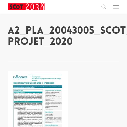
Skip
Menu
to
main
search
content
A2_PLA_20043005_SCoT
projet_2020