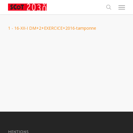
Skip
Menu
to
main
search
content
1 - 16-XII-I DM+2+EXERCICE+2016-tamponne
Mentions