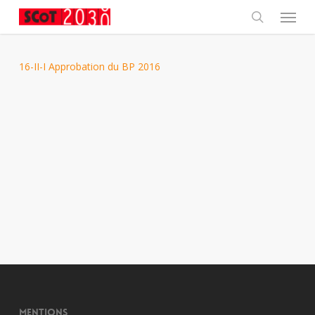
Skip
Menu
to
main
search
content
16-II-I Approbation du BP 2016
Mentions