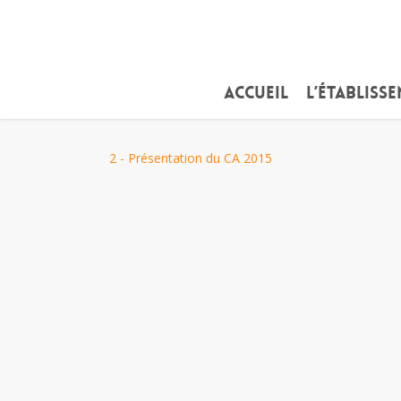
Skip
to
main
content
Accueil
L’établiss
2 - Présentation du CA 2015