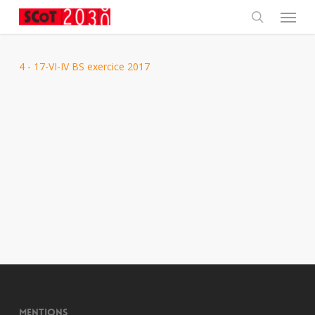
Skip
Menu
to
main
search
content
4 - 17-VI-IV BS exercice 2017
Mentions