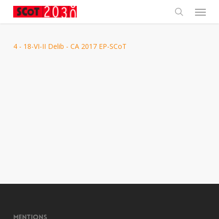
Skip
Menu
to
main
search
content
4 - 18-VI-II Delib - CA 2017 EP-SCoT
Mentions