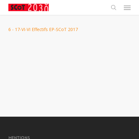
Skip
Menu
to
main
search
content
6 - 17-VI-VI Effectifs EP-SCoT 2017
Mentions