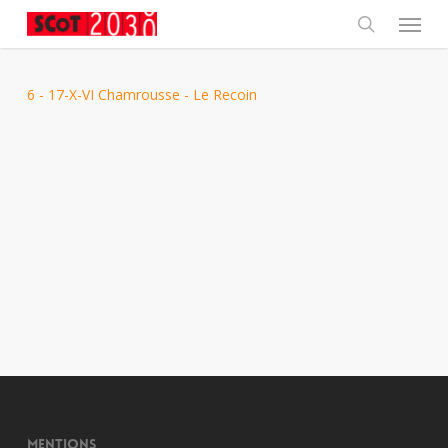
Skip
Menu
to
main
search
content
6 - 17-X-VI Chamrousse - Le Recoin
Mentions