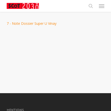
Skip
Menu
to
main
search
content
7 - Note Dossier Super U Vinay
Mentions