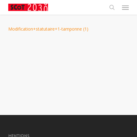
Skip
Menu
to
main
search
content
Modification+statutaire+1-tamponne (1)
Mentions