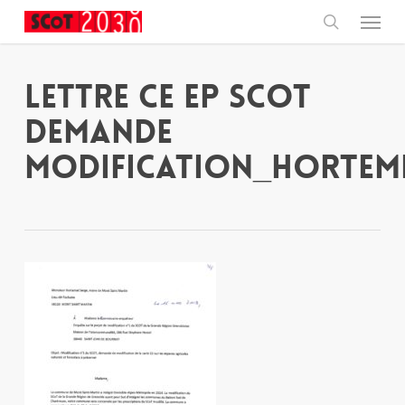
Skip
Menu
to
main
search
content
Lettre CE EP SCOT
demande
modification_Hortem