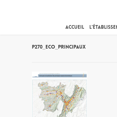
Skip
to
main
content
Accueil
L’établiss
P270_ECO_PRINCIPAUX