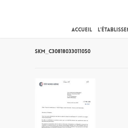
Skip
to
main
content
Accueil
L’établiss
SKM_C30818033011050