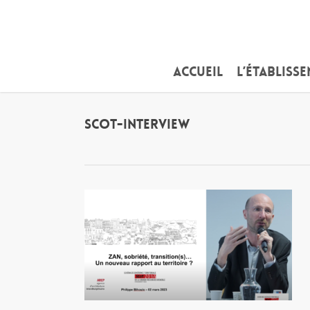
Skip
to
main
content
Accueil
L’établiss
Scot-interview