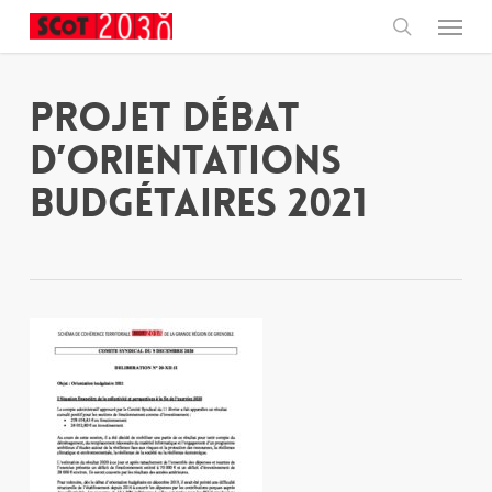
Skip
Menu
to
main
search
content
Projet Débat
d’orientations
budgétaires 2021